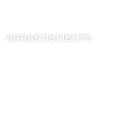
ARRANGEMENTS
Gönnen Sie sich besondere Wohlfühlmomente voller Ruhe
und Erholung. Unsere liebevoll zusammengestellten
Wellness-Arrangements kombinieren ausgewählte
Anwendungen zu ganzheitlichen Verwöhnerlebnissen für
Körper, Geist und Seele. Ob entspannende Massagen,
pflegende Gesichtsbehandlungen oder wohltuende Bäder –
jedes Arrangement ist harmonisch aufeinander
abgestimmt und sorgt für nachhaltiges Wohlbefinden.
Entdecken Sie jetzt unsere vielfältigen Wellness-
Arrangements.
Jetzt buchen